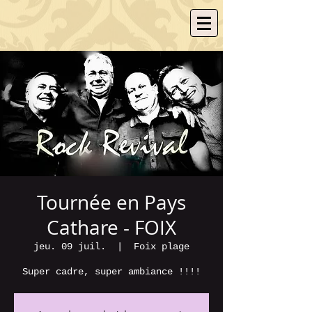
Tournée en Pays
Cathare - FOIX
jeu. 09 juil.
  |  
Foix plage
Super cadre, super ambiance !!!!