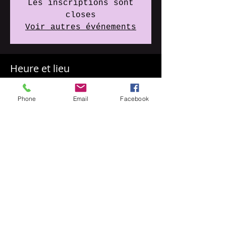
Les inscriptions sont
closes
Voir autres événements
Heure et lieu
09 juil. 2020, 19:30
Foix plage, Lac de, 09000 Foix,
Phone
Email
Facebook
France
Partager cet événement