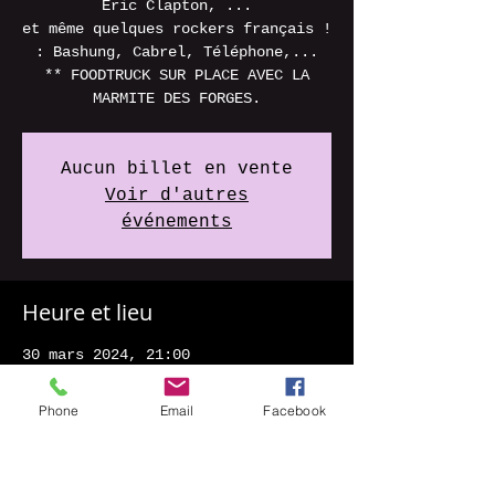
Eric Clapton, ...
et même quelques rockers français !
: Bashung, Cabrel, Téléphone,...
** FOODTRUCK SUR PLACE AVEC LA
MARMITE DES FORGES.
Aucun billet en vente
Voir d'autres
événements
Heure et lieu
30 mars 2024, 21:00
Bar les forges, 1 LES FORGES, 16700
Taizé-Aizie, France
Phone
Email
Facebook
À propos de l'événement