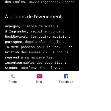
des Écoles, 86220 Ingrandes, France
À propos de l'événement
Arpèges, l'école de musique 
d'Ingrandes, reçoit en concert 
RockRevival. Ces quatre musiciens 
partagent depuis plus de dix ans 
la même passion pour le Rock US et 
british des années 70. Le groupe 
reprend à sa manière les 
incontournables des seventies : 
Stones, Beatles, Pink Floyd, 
Sting, Eric Clapton, pour une 
soirée festive!
Phone
Email
Facebook
entrée : 10€
réservations au 07.82.06.08.24 ou 
par mail 
contact@edm-arpege.fr
www.facebook.com