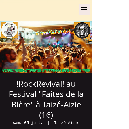
!RockRevival! au
Festival "Faîtes de la
Bière" à Taizé-Aizie
(16)
sam. 05 juil.
  |  
Taizé-Aizie