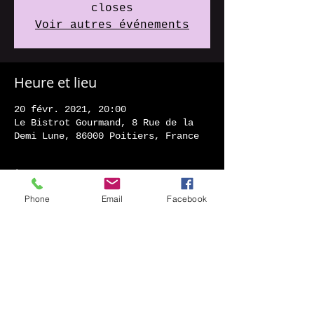
closes
Voir autres événements
Heure et lieu
20 févr. 2021, 20:00
Le Bistrot Gourmand, 8 Rue de la
Demi Lune, 86000 Poitiers, France
À propos de l'événement
Phone
Email
Facebook
Rock & Pop songs
Back to the 70's
Comme d'hab...
Partager cet événement