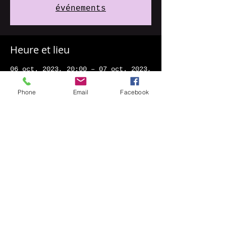
événements
Heure et lieu
06 oct. 2023, 20:00 – 07 oct. 2023,
23:00
Celle-Lévescault, 6 Grand Rue,
Phone
Email
Facebook
86600 Celle-Lévescault, France
Partager cet événement