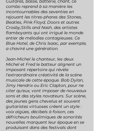
Guitares, basse, batterie, chant, ce
combo reprend à sa manière les
incontournables des seventies en
rejouant les titres-phares des Stones,
Beatles, Pink Floyd, Doors et autres
Crosby,Stills and Nash, des artistes
flamboyants qui ont irrigué le monde
entier de mélodies contagieuses. Ce
Blue Hotel, de Chris Isaac, par exemple,
a chaviré une génération.
Jean-Michel le chanteur, les deux
Michel et Fred le batteur alignent un
imposant répertoire qui révèle
l'extraordinaire créativité de la scène
musicale de cette époque. Bob Dylan,
Jimy Hendrix ou Eric Clapton, pour ne
citer qu'eux, vont imposer de nouveaux
sons et des styles novateurs. Sur scène,
des jeunes gens chevelus et souvent
guitaristes virtuoses créent un style :
voix aigües, décibels à foison, ces
défricheurs boulimiques de sonorités
nouvelles marquent leur époque en se
produisant dans des festivals dont