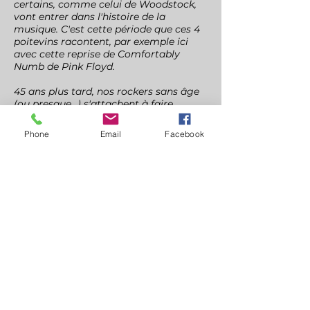
certains, comme celui de Woodstock,
vont entrer dans l'histoire de la
musique. C'est cette période que ces 4
poitevins racontent, par exemple ici
avec cette reprise de Comfortably
Numb de Pink Floyd.
45 ans plus tard, nos rockers sans âge
(ou presque...) s'attachent à faire
revivre une période avec une précision
technique et une mise en place sur
Phone
Email
Facebook
scène qui garantissent la certitude de
passer un bon moment dans ces
voyages dans le temps où ils aiment
entraîner leur public. Les musiciens de
Rock Revival ont leurs habitudes et
leurs supporters qui ne rateraient sous
aucun prétexte le moindre de leurs
concerts. Dans l'encadré ci-dessous,
vous trouverez les prochaines dates des
concerts de Rock Revival. Mais pour
ceux qui ne pourraient pas attendre,
voici leur version du Keep on runnin' de
Stevie Winwood.